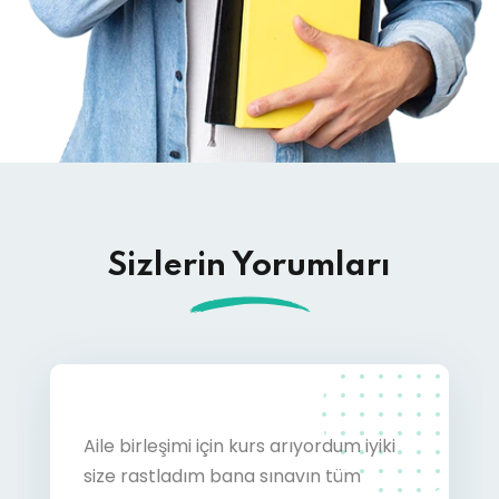
Sizlerin Yorumları
Herkese merhabalar dilerim.Corner
arıyordum iyiki
On
eğitim ailesine tşk ediyorum
navın tüm
ta