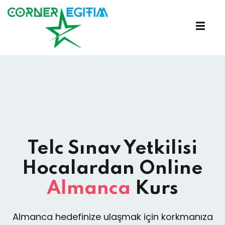
Sign in
Sign up
Sign in
Don’t have an account?
Sign up
Telc Sınav Yetkilisi
Hocalardan Online
Lost your password?
Remember me
Almanca
Kurs
Almanca hedefinize ulaşmak için korkmanıza